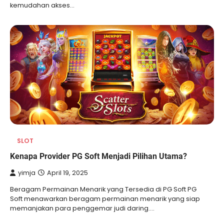
kemudahan akses…
SLOT
Kenapa Provider PG Soft Menjadi Pilihan Utama?
yimja
April 19, 2025
Beragam Permainan Menarik yang Tersedia di PG Soft PG
Soft menawarkan beragam permainan menarik yang siap
memanjakan para penggemar judi daring.…