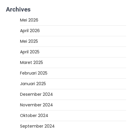
Archives
Mei 2026
April 2026
Mei 2025
April 2025
Maret 2025
Februari 2025
Januari 2025
Desember 2024
November 2024
Oktober 2024
September 2024