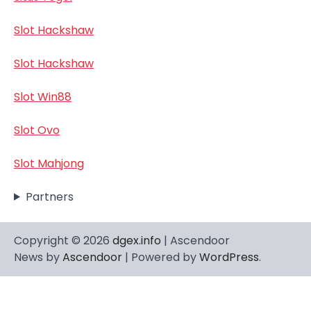
Slot Hackshaw
Slot Hackshaw
Slot Win88
Slot Ovo
Slot Mahjong
Partners
Copyright © 2026
dgex.info
| Ascendoor
News by
Ascendoor
| Powered by
WordPress
.