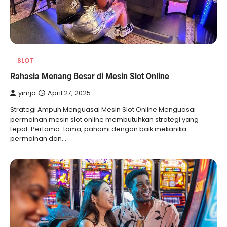
SLOT
Rahasia Menang Besar di Mesin Slot Online
yimja
April 27, 2025
Strategi Ampuh Menguasai Mesin Slot Online Menguasai
permainan mesin slot online membutuhkan strategi yang
tepat. Pertama-tama, pahami dengan baik mekanika
permainan dan…