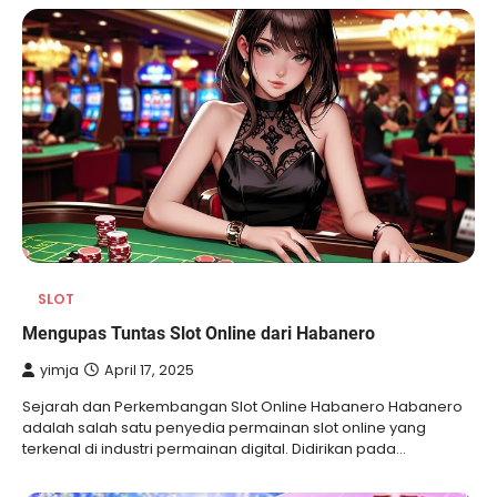
SLOT
Mengupas Tuntas Slot Online dari Habanero
yimja
April 17, 2025
Sejarah dan Perkembangan Slot Online Habanero Habanero
adalah salah satu penyedia permainan slot online yang
terkenal di industri permainan digital. Didirikan pada…