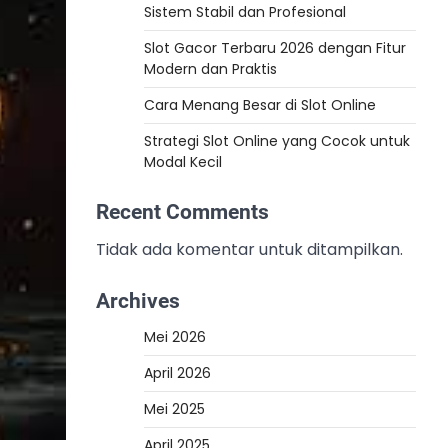
Sistem Stabil dan Profesional
Slot Gacor Terbaru 2026 dengan Fitur
Modern dan Praktis
Cara Menang Besar di Slot Online
Strategi Slot Online yang Cocok untuk
Modal Kecil
Recent Comments
Tidak ada komentar untuk ditampilkan.
Archives
Mei 2026
April 2026
Mei 2025
April 2025