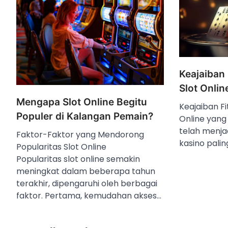
Keajaiban
Slot Onli
Mengapa Slot Online Begitu
Keajaiban Fi
Populer di Kalangan Pemain?
Online yang 
telah menja
Faktor-Faktor yang Mendorong
kasino palin
Popularitas Slot Online
Popularitas slot online semakin
meningkat dalam beberapa tahun
terakhir, dipengaruhi oleh berbagai
faktor. Pertama, kemudahan akses…