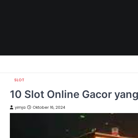
Skip
to
content
SLOT
10 Slot Online Gacor yang
yimja
Oktober 16, 2024