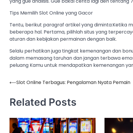
yang gue analisis. Gue bakal cerita lagi deh tentang 7
Tips Memilih Slot Online yang Gacor
Tentu, berikut paragraf artikel yang diminta:Ketika
beberapa hal. Pertama, pilihlah situs yang terpercaya
aturan dan kebijakan permainan dengan baik.
Selalu perhatikan juga tingkat kemenangan dan bonus
dalam memasang taruhan dan jangan terbawa emosi
peluang Kamu untuk mendapatkan kemenangan yang l
⟵
Slot Online Terbagus: Pengalaman Nyata Pemain
Navigasi
pos
Related Posts