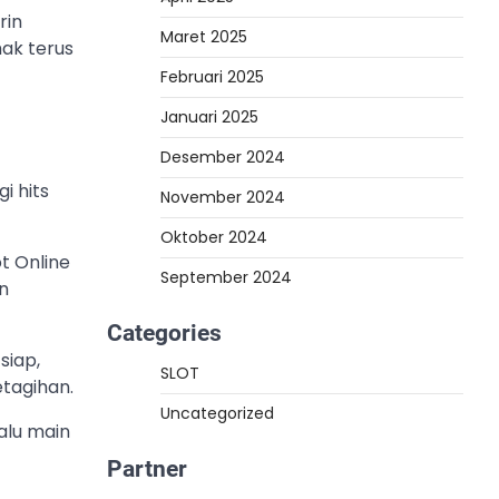
rin
Maret 2025
mak terus
Februari 2025
Januari 2025
Desember 2024
i hits
November 2024
Oktober 2024
t Online
September 2024
an
Categories
siap,
SLOT
etagihan.
Uncategorized
alu main
Partner