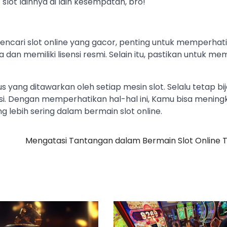
 slot lainnya di lain kesempatan, bro!
 mencari slot online yang gacor, penting untuk memperhat
 dan memiliki lisensi resmi. Selain itu, pastikan untuk m
 yang ditawarkan oleh setiap mesin slot. Selalu tetap bi
. Dengan memperhatikan hal-hal ini, Kamu bisa mening
ebih sering dalam bermain slot online.
Mengatasi Tantangan dalam Bermain Slot Online T