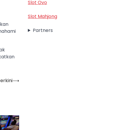
Slot Ovo
Slot Mahjong
ikan
Partners
emahami
jak
katkan
erkini
⟶