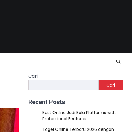
Cari
Cari
Recent Posts
Best Online Judi Bola Platforms with
Professional Features
Togel Online Terbaru 2026 dengan