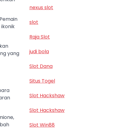
nexus slot
 Pemain
slot
ikonik
Raja Slot
tkan
judi bola
ing yang
Slot Dana
Situs Togel
para
Slot Hackshaw
aran
Slot Hackshaw
mione,
mbah
Slot Win88