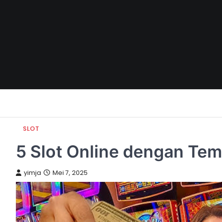
Skip
to
content
SLOT
5 Slot Online dengan Tem
yimja
Mei 7, 2025