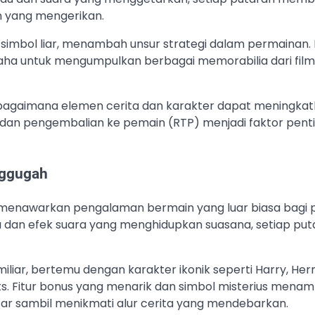
n yang mengerikan.
n simbol liar, menambah unsur strategi dalam permainan.
aha untuk mengumpulkan berbagai memorabilia dari film 
 bagaimana elemen cerita dan karakter dapat meningka
nan dan pengembalian ke pemain (RTP) menjadi faktor pent
nggugah
 menawarkan pengalaman bermain yang luar biasa bagi 
 dan efek suara yang menghidupkan suasana, setiap put
liar, bertemu dengan karakter ikonik seperti Harry, Her
arts. Fitur bonus yang menarik dan simbol misterius mena
r sambil menikmati alur cerita yang mendebarkan.