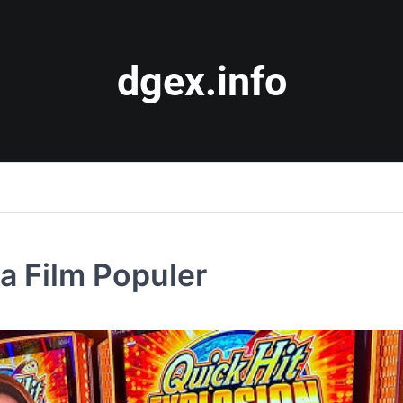
dgex.info
a Film Populer