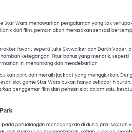
game Star Wars menawarkan pengalaman yang tak terlupa
ik dari film, pemain akan merasakan sensasi bertempu
akter favorit seperti Luke Skywalker dan Darth Vader, 
enambah ketegangan. Fitur bonus yang menarik, seperti
ermainan ini menantang dan mendebarkan.
pulkan poin, dan meraih jackpot yang menggiurkan. Den
sar, slot game Star Wars bukan hanya sekadar hiburan,
ukan
penggemar film dan pemain slot dalam satu kesat
 Park
 pada petualangan menegangkan di dunia pra-sejarah 
ukau dan suara yang menggetarkan, setiap putaran memb