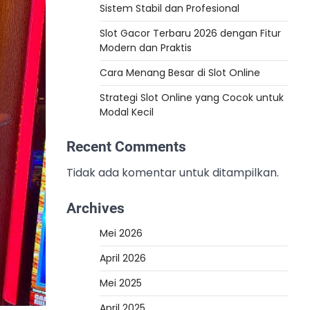
Sistem Stabil dan Profesional
Slot Gacor Terbaru 2026 dengan Fitur
Modern dan Praktis
Cara Menang Besar di Slot Online
Strategi Slot Online yang Cocok untuk
Modal Kecil
Recent Comments
Tidak ada komentar untuk ditampilkan.
Archives
Mei 2026
April 2026
Mei 2025
April 2025