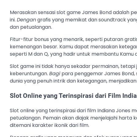
Merasakan sensasi slot game James Bond adalah p
ini.
Dengan
grafis yang memikat dan soundtrack ya
dan petualangan.
Fitur-fitur bonus yang menarik, seperti putaran grat
kemenangan besar. Kamu dapat merasakan ketegan
seperti M dan Q, yang hadir untuk membantu Kamu 
Slot game ini tidak hanya sekadar permainan, tetap
keberuntungan.
Bagi
para penggemar James Bond, s
dunia yang penuh intrik dan ketegangan, menjadikan
Slot Online yang Terinspirasi dari Film Indi
Slot online yang terinspirasi dari film Indiana J
petualangan. Pemain akan diajak menjelajahi harta 
ditemani karakter ikonik dari film.