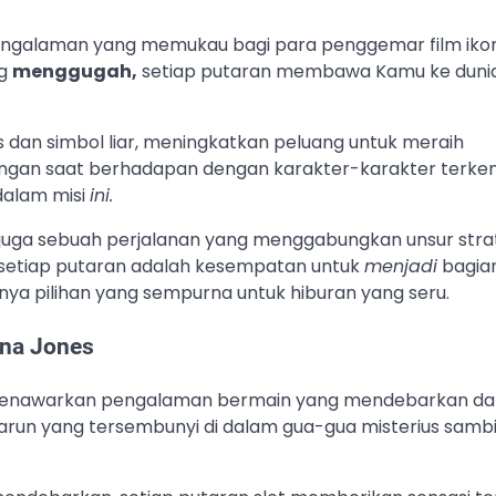
engalaman yang memukau bagi para penggemar film ikon
ng
menggugah,
setiap putaran membawa Kamu ke duni
is dan simbol liar, meningkatkan peluang untuk meraih
gan saat berhadapan dengan karakter-karakter terken
dalam misi
ini.
i juga sebuah perjalanan yang menggabungkan unsur stra
etiap putaran adalah kesempatan untuk
menjadi
bagian
nya pilihan yang sempurna untuk hiburan yang seru.
ana Jones
ones menawarkan pengalaman bermain yang mendebarkan d
karun yang tersembunyi di dalam gua-gua misterius sambi