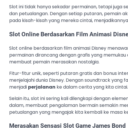
Slot ini tidak hanya sekadar permainan, tetapi juga
dan petualangan. Dengan setiap putaran, pemain 
pada kisah-kisah yang mereka cintai, menjadikanny
Slot Online Berdasarkan Film Animasi Disn
Slot online berdasarkan film animasi Disney mena
permainan dirancang dengan grafis yang memukau dan
membuat pemain merasakan nostalgia.
Fitur-fitur unik, seperti putaran gratis dan bonus i
menjelajahi dunia Disney. Dengan soundtrack yang fam
menjadi
perjalanan
ke dalam cerita yang kita cintai.
Selain itu, slot ini sering kali dilengkapi dengan el
dalam, membuat pengalaman bermain semakin menga
petualangan yang mengajak kita kembali ke masa k
Merasakan Sensasi Slot Game James Bond