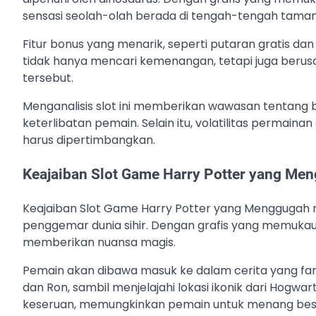
sensasi seolah-olah berada di tengah-tengah tama
Fitur bonus yang menarik, seperti putaran gratis da
tidak hanya mencari kemenangan, tetapi juga berus
tersebut.
Menganalisis slot ini memberikan wawasan tentang
keterlibatan pemain. Selain itu, volatilitas permai
harus dipertimbangkan.
Keajaiban Slot Game Harry Potter yang Me
Keajaiban Slot Game Harry Potter yang Menggugah
penggemar dunia sihir. Dengan grafis yang memukau
memberikan nuansa magis.
Pemain akan dibawa masuk ke dalam cerita yang fami
dan Ron, sambil menjelajahi lokasi ikonik dari Hogw
keseruan, memungkinkan pemain untuk menang besa