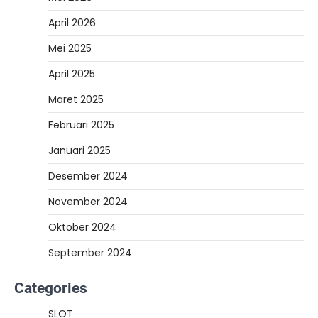
April 2026
Mei 2025
April 2025
Maret 2025
Februari 2025
Januari 2025
Desember 2024
November 2024
Oktober 2024
September 2024
Categories
SLOT