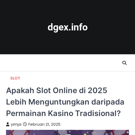
Skip
to
content
dgex.info
SLOT
Apakah Slot Online di 2025
Lebih Menguntungkan daripada
Permainan Kasino Tradisional?
yimja
Februari 21, 2025