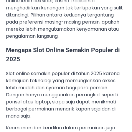
online lebih fleksibel, kasino tradisional
menghadirkan kenangan tak terlupakan yang sulit
ditandingi. Pilihan antara keduanya tergantung
pada preferensi masing-masing pemain, apakah
mereka lebih mengutamakan kenyamanan atau
pengalaman langsung.
Mengapa Slot Online Semakin Populer di
2025
Slot online semakin populer di tahun 2025 karena
kemajuan teknologi yang memungkinkan akses
lebih mudah dan nyaman bagi para pemain.
Dengan hanya menggunakan perangkat seperti
ponsel atau laptop, siapa saja dapat menikmati
berbagai permainan menarik kapan saja dan di
mana saja.
Keamanan dan keadilan dalam permainan juga