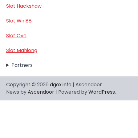
Slot Hackshaw
Slot Win88
Slot Ovo
Slot Mahjong
Partners
Copyright © 2026
dgex.info
| Ascendoor
News by
Ascendoor
| Powered by
WordPress
.