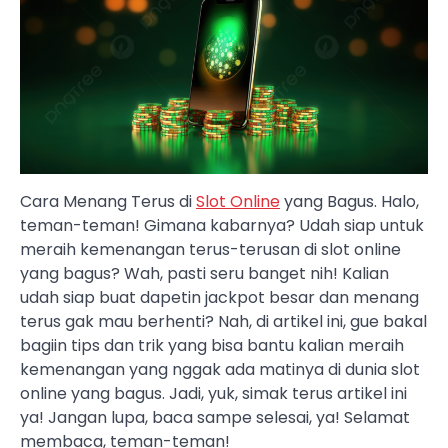
Cara Menang Terus di
Slot Online
yang Bagus. Halo,
teman-teman! Gimana kabarnya? Udah siap untuk
meraih kemenangan terus-terusan di slot online
yang bagus? Wah, pasti seru banget nih! Kalian
udah siap buat dapetin jackpot besar dan menang
terus gak mau berhenti? Nah, di artikel ini, gue bakal
bagiin tips dan trik yang bisa bantu kalian meraih
kemenangan yang nggak ada matinya di dunia slot
online yang bagus. Jadi, yuk, simak terus artikel ini
ya! Jangan lupa, baca sampe selesai, ya! Selamat
membaca, teman-teman!