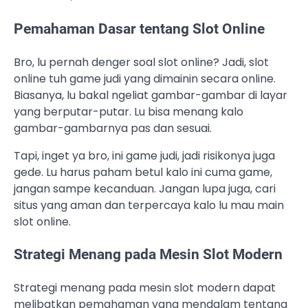
Pemahaman Dasar tentang Slot Online
Bro, lu pernah denger soal slot online? Jadi, slot
online tuh game judi yang dimainin secara online.
Biasanya, lu bakal ngeliat gambar-gambar di layar
yang berputar-putar. Lu bisa menang kalo
gambar-gambarnya pas dan sesuai.
Tapi, inget ya bro, ini game judi, jadi risikonya juga
gede. Lu harus paham betul kalo ini cuma game,
jangan sampe kecanduan. Jangan lupa juga, cari
situs yang aman dan terpercaya kalo lu mau main
slot online.
Strategi Menang pada Mesin Slot Modern
Strategi menang pada mesin slot modern dapat
melibatkan pemahaman yang mendalam tentang