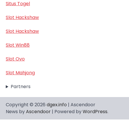
Situs Togel
Slot Hackshaw
Slot Hackshaw
Slot Win88
Slot Ovo
Slot Mahjong
Partners
Copyright © 2026
dgex.info
| Ascendoor
News by
Ascendoor
| Powered by
WordPress
.