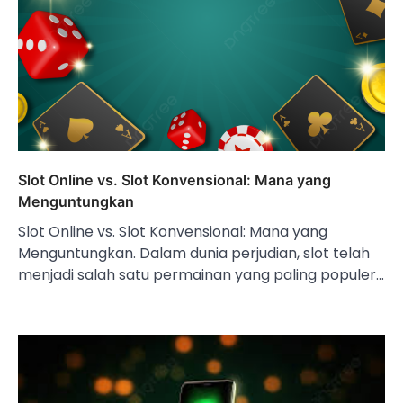
Slot Online vs. Slot Konvensional: Mana yang
Menguntungkan
Slot Online vs. Slot Konvensional: Mana yang
Menguntungkan. Dalam dunia perjudian, slot telah
menjadi salah satu permainan yang paling populer…