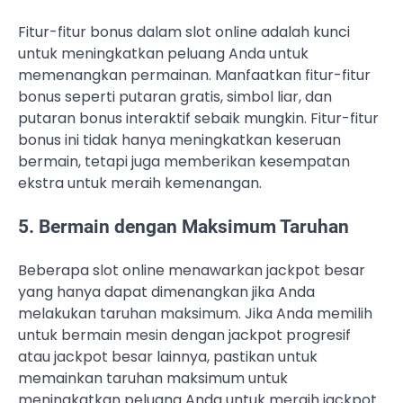
Fitur-fitur bonus dalam slot online adalah kunci
untuk meningkatkan peluang Anda untuk
memenangkan permainan. Manfaatkan fitur-fitur
bonus seperti putaran gratis, simbol liar, dan
putaran bonus interaktif sebaik mungkin. Fitur-fitur
bonus ini tidak hanya meningkatkan keseruan
bermain, tetapi juga memberikan kesempatan
ekstra untuk meraih kemenangan.
5. Bermain dengan Maksimum Taruhan
Beberapa slot online menawarkan jackpot besar
yang hanya dapat dimenangkan jika Anda
melakukan taruhan maksimum. Jika Anda memilih
untuk bermain mesin dengan jackpot progresif
atau jackpot besar lainnya, pastikan untuk
memainkan taruhan maksimum untuk
meningkatkan peluang Anda untuk meraih jackpot