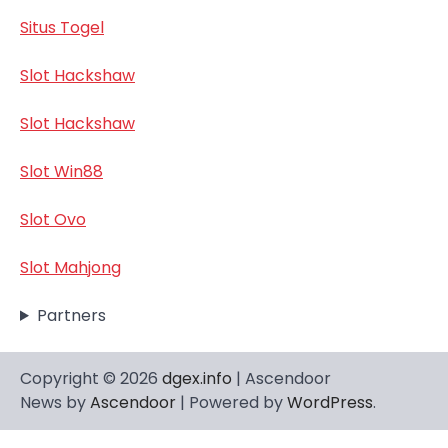
Situs Togel
Slot Hackshaw
Slot Hackshaw
Slot Win88
Slot Ovo
Slot Mahjong
Partners
Copyright © 2026
dgex.info
| Ascendoor
News by
Ascendoor
| Powered by
WordPress
.