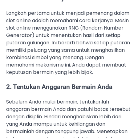
Langkah pertama untuk menjadi pemenang dalam
slot online adalah memahami cara kerjanya. Mesin
slot online menggunakan RNG (Random Number
Generator) untuk menentukan hasil dari setiap
putaran gulungan. Ini berarti bahwa setiap putaran
memiliki peluang yang sama untuk menghasilkan
kombinasi simbol yang menang. Dengan
memahami mekanisme ini, Anda dapat membuat
keputusan bermain yang lebih bijak.
2. Tentukan Anggaran Bermain Anda
Sebelum Anda mulai bermain, tentukanlah
anggaran bermain Anda dan patuhi batas tersebut
dengan disiplin. Hindari menghabiskan lebih dari
yang Anda mampu untuk kehilangan dan
bermainlah dengan tanggung jawab. Menetapkan