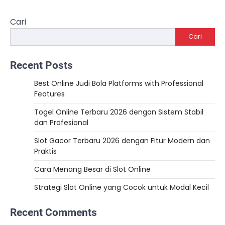
Cari
Cari
Recent Posts
Best Online Judi Bola Platforms with Professional
Features
Togel Online Terbaru 2026 dengan Sistem Stabil
dan Profesional
Slot Gacor Terbaru 2026 dengan Fitur Modern dan
Praktis
Cara Menang Besar di Slot Online
Strategi Slot Online yang Cocok untuk Modal Kecil
Recent Comments