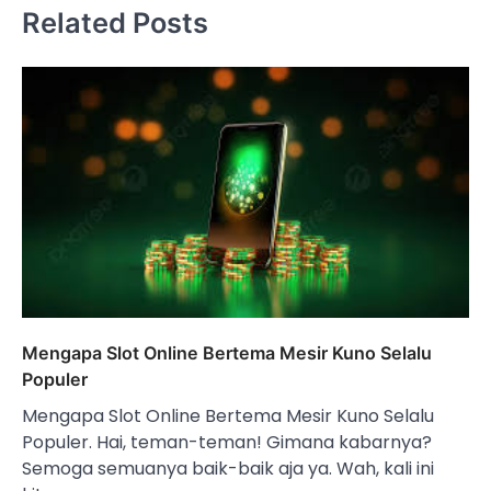
Related Posts
Mengapa Slot Online Bertema Mesir Kuno Selalu
Populer
Mengapa Slot Online Bertema Mesir Kuno Selalu
Populer. Hai, teman-teman! Gimana kabarnya?
Semoga semuanya baik-baik aja ya. Wah, kali ini