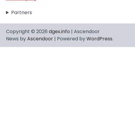
Partners
Copyright © 2026
dgex.info
| Ascendoor
News by
Ascendoor
| Powered by
WordPress
.