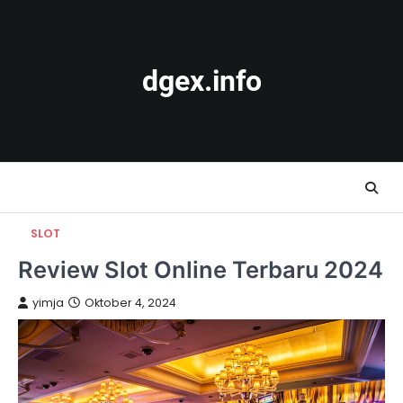
Skip
to
content
dgex.info
SLOT
Review Slot Online Terbaru 2024
yimja
Oktober 4, 2024