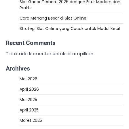
Slot Gacor Terbaru 2026 dengan Fitur Modern dan
Praktis
Cara Menang Besar di Slot Online
Strategi Slot Online yang Cocok untuk Modal Kecil
Recent Comments
Tidak ada komentar untuk ditampilkan.
Archives
Mei 2026
April 2026
Mei 2025
April 2025
Maret 2025