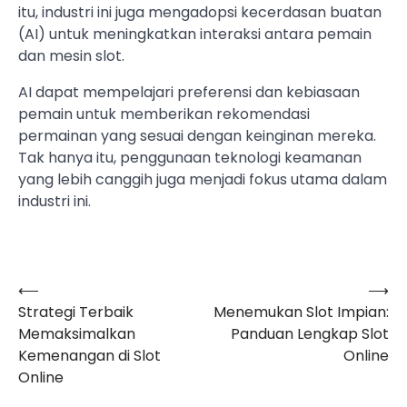
itu, industri ini juga mengadopsi kecerdasan buatan
(AI) untuk meningkatkan interaksi antara pemain
dan mesin slot.
AI dapat mempelajari preferensi dan kebiasaan
pemain untuk memberikan rekomendasi
permainan yang sesuai dengan keinginan mereka.
Tak hanya itu, penggunaan teknologi keamanan
yang lebih canggih juga menjadi fokus utama dalam
industri ini.
⟵
⟶
Navigasi
Strategi Terbaik
Menemukan Slot Impian:
pos
Memaksimalkan
Panduan Lengkap Slot
Kemenangan di Slot
Online
Online