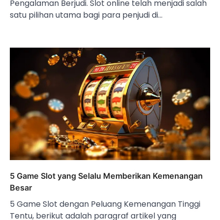
Pengalaman Berjudi. Slot online telah menjadi salah
satu pilihan utama bagi para penjudi di…
5 Game Slot yang Selalu Memberikan Kemenangan
Besar
5 Game Slot dengan Peluang Kemenangan Tinggi
Tentu, berikut adalah paragraf artikel yang