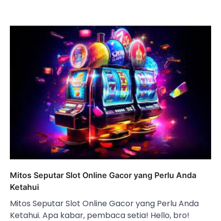
Mitos Seputar Slot Online Gacor yang Perlu Anda
Ketahui
Mitos Seputar Slot Online Gacor yang Perlu Anda
Ketahui. Apa kabar, pembaca setia! Hello, bro!