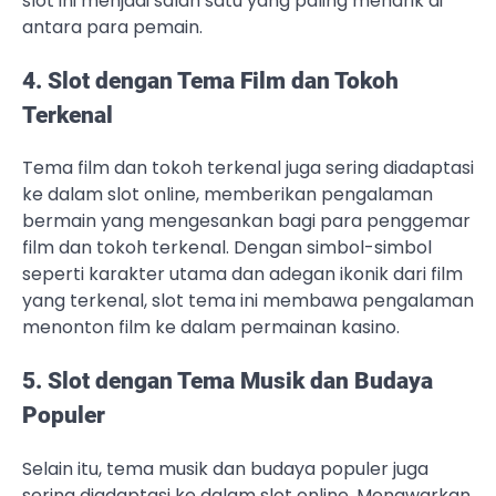
slot ini menjadi salah satu yang paling menarik di
antara para pemain.
4. Slot dengan Tema Film dan Tokoh
Terkenal
Tema film dan tokoh terkenal juga sering diadaptasi
ke dalam slot online, memberikan pengalaman
bermain yang mengesankan bagi para penggemar
film dan tokoh terkenal. Dengan simbol-simbol
seperti karakter utama dan adegan ikonik dari film
yang terkenal, slot tema ini membawa pengalaman
menonton film ke dalam permainan kasino.
5. Slot dengan Tema Musik dan Budaya
Populer
Selain itu, tema musik dan budaya populer juga
sering diadaptasi ke dalam slot online. Menawarkan